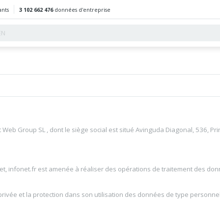
ants
3 102 662 476
données d'entreprise
net Web Group SL , dont le siège social est situé Avinguda Diagonal, 536, P
et, infonet.fr est amenée à réaliser des opérations de traitement des don
ivée et la protection dans son utilisation des données de type personnelle