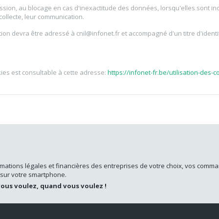
uppression, au blocage en cas d'inexactitude des données, lorsqu'elles sont 
collecte, leur communication.
tion devra être adressé à cnil@infonet.fr et accompagné d'un titre d'identi
kies est consultable à cette adresse:
https://infonet-fr.be/utilisation-des-c
rmations légales et financières des entreprises de votre choix, vos comma
 sur votre smartphone.
vous voulez, quand vous voulez !