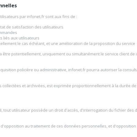
nnelles
isateurs par infonet.fr sont aux fins de :
état de satisfaction des utilisateurs
commandes
 liés aux utilisateurs
ellement le cas échéant, et une amélioration de la proposition du service
être potentiellement, uniquement ou simultanément le service client de inf
quisition policière ou administrative, infonet.fr pourra autoriser la consul
collectées et archivées, est exprimée proportionnellement à la durée de 
8, tout utilisateur possède un droit d'accès, d'interrogation du fichier des 
it d'opposition au traitement de ces données personnelles, et d'opposition 