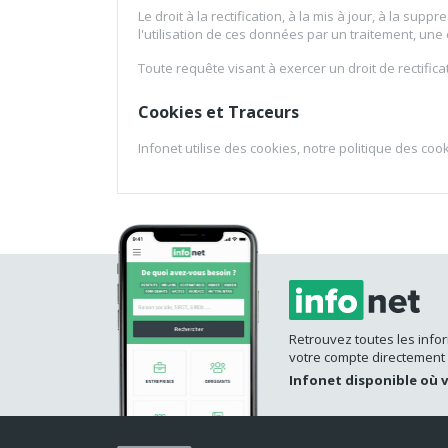
Le droit à la rectification, à la mis à jour, à la s
l'utilisation de ces données par un traitement, une 
Toute requête visant à exercer un droit de rectifica
Cookies et Traceurs
Infonet utilise des cookies, notre politique des coo
Retrouvez toutes les info
votre compte directement
Infonet disponible où 