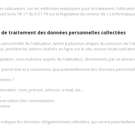
utilisateurs, sur les méthodes employées pour le traitement, l'utilisation,
s la loi 78-17 du 6.01.78 sur la législation du secteur de « L'Informatique
 de traitement des données personnelles collectées
personnelle de l'utilisateur, opère à plusieurs étapes du parcours de l'utili
eur, pendant les actions réalisés en ligne sur le site, et pour toute opératio
ation, sont réalisées auprès de l'utilisateur, directement, par sa demande e
isateur prend acte et a conscience, que potentiellement des données personne
ectées ?
facturation : nom, prénom, adresse, e-mail, etc…
,
onversation SAV, commentaires…
lement
r indiquer les données obligatoirement collectées, qui seront potentielleme